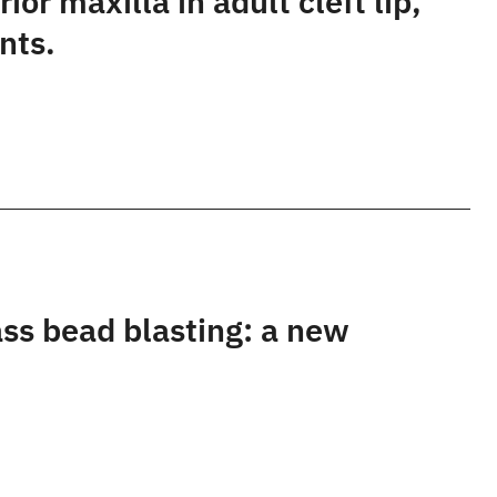
ior maxilla in adult cleft lip,
nts.
ss bead blasting: a new