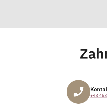
Zah
Konta
+43 463