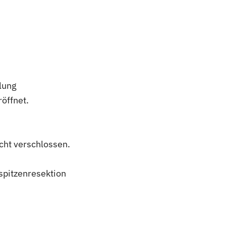
lung
röffnet.
cht verschlossen.
spitzenresektion