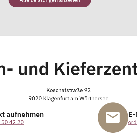
n- und Kieferzen
Koschatstraße 92
9020 Klagenfurt am Wörthersee
kt aufnehmen
E-
 50 42 20
ord